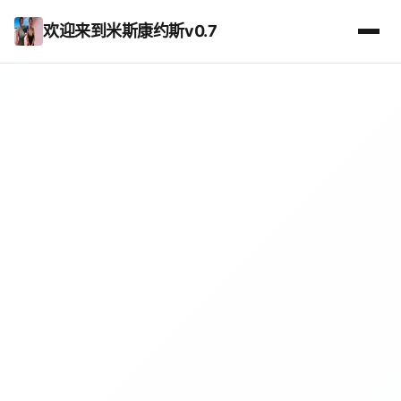
欢迎来到米斯康约斯v0.7